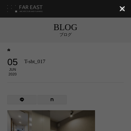

BLOG
ブログ
05
T-sbt_017
JUN
2020