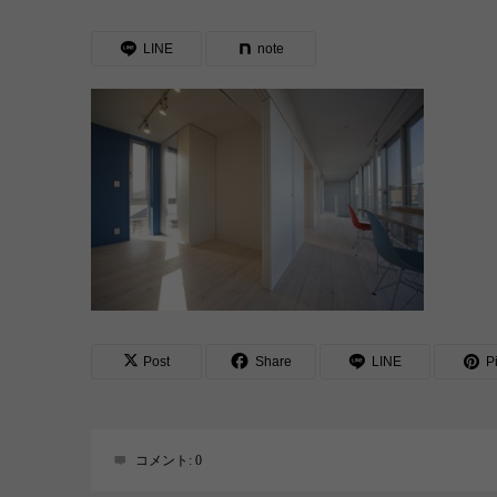
LINE
note
Post
Share
LINE
Pi
コメント:
0