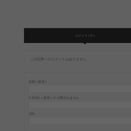
コメント ( 0 )
この記事へのコメントはありません。
名前 ( 必須 )
E-MAIL ( 必須 ) ※ 公開されません
URL