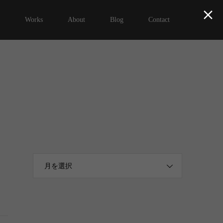

Works
About
Blog
Contact
月を選択