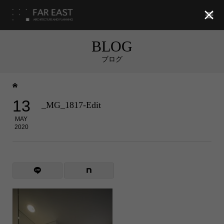

BLOG
ブログ
13
_MG_1817-Edit
MAY
2020