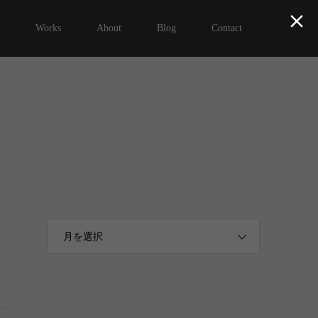

Works
About
Blog
Contact
月を選択