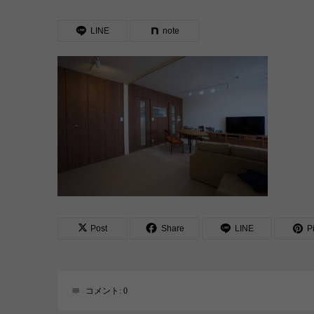
LINE
note
Post
Share
LINE
Pi
コメント:
0