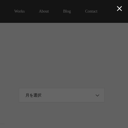

Works
About
Blog
Contact
月を選択