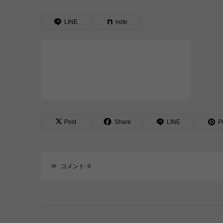
LINE
note
Post
Share
LINE
Pi
コメント:
0