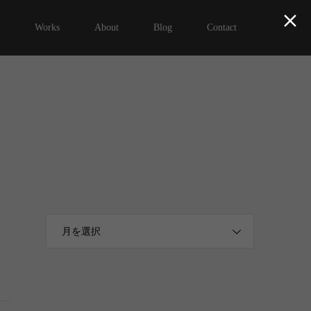

Works
About
Blog
Contact
月を選択