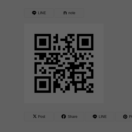
LINE
note
Post
Share
LINE
Pi