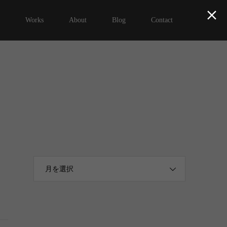

Works
About
Blog
Contact
月を選択