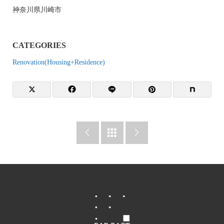
神奈川県川崎市
CATEGORIES
Renovation(Housing+Residence)


