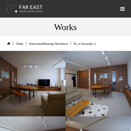
Works
Works
Renovation(Housing+Residence)
Re_in Kawasaki_S